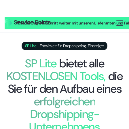
🎥
Jeden Tag ein Schritt weiter mit unseren Lieferanten und Fab
SP Lite
– Entwickelt für Dropshipping-Einsteiger
SP Lite
bietet alle
KOSTENLOSEN Tools,
die
Sie für den Aufbau eines
erfolgreichen
Dropshipping-
Unternehmens