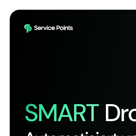
SMART
Dro