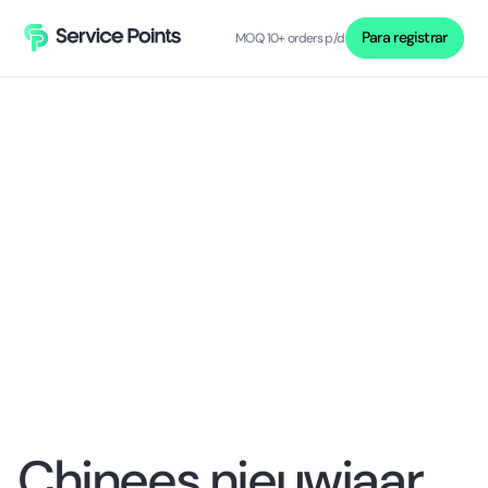
Para registrar
MOQ 10+ orders p/d
Chinees nieuwjaar