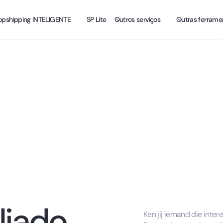
opshipping INTELIGENTE
SP Lite
Outros serviços
Outras ferrame
liado
Ken jij iemand die inte