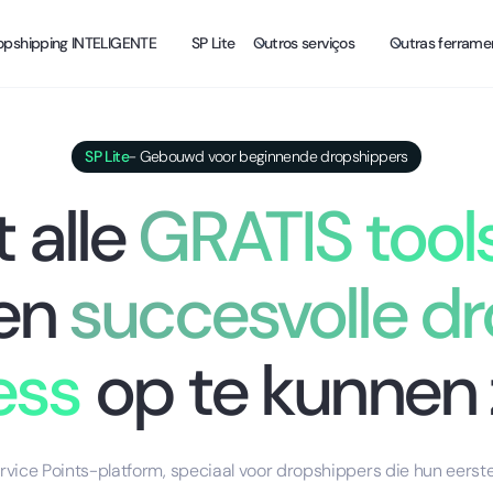
opshipping INTELIGENTE
SP Lite
Outros serviços
Outras ferrame
SP Lite
- Gebouwd voor beginnende dropshippers
 alle
GRATIS tool
en
succesvolle d
ess
op te kunnen 
rvice Points-platform, speciaal voor dropshippers die hun eerste