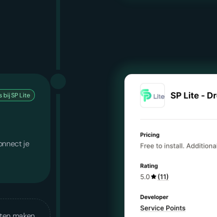
 bij SP Lite
onnect je
laten maken