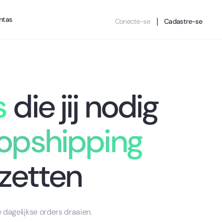
ntas
Conecte-se
Cadastre-se
s
die jij nodig
ropshipping
zetten
 dagelijkse orders draaien.