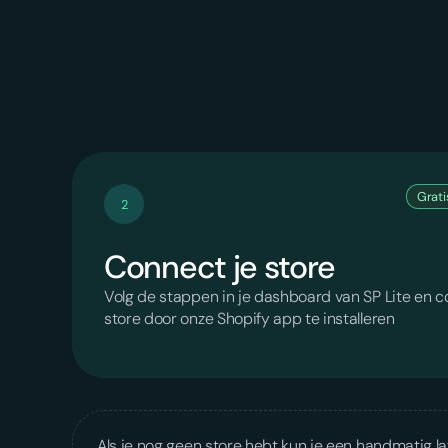
Gratis
2
Connect je store
Volg de stappen in je dashboard van SP Lite en c
store door onze Shopify app te installeren
Als je nog geen store hebt kun je een handmatig 