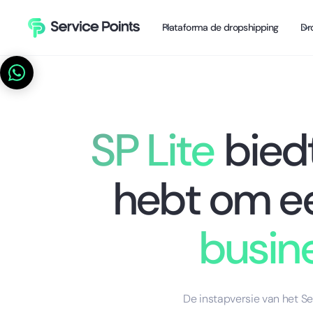
Plataforma de dropshipping
Dr
SP Lite
biedt
hebt om e
busin
De instapversie van het Se