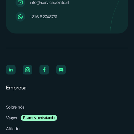
info@servicepoints.nl
+31 6 82748731
Empresa
Sobre nós
Vagas
Estamos contratando
Afiliado