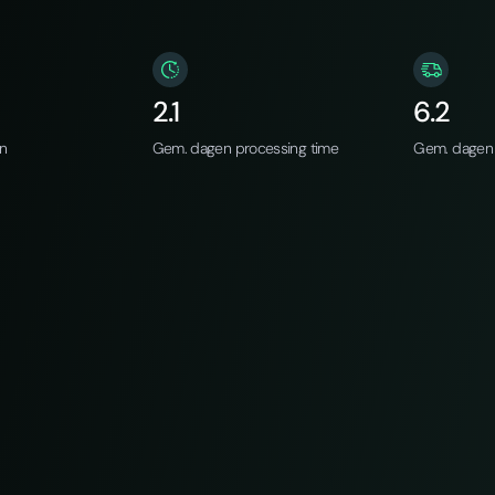
2.1
6.2
an
Gem. dagen processing time
Gem. dagen 