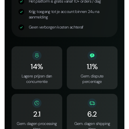
Het platform is gratis vanaf 10+ orders / dag
Krijg toegang tot je account binnen 24u na
aanmelding
Geen verborgen kosten achteraf
14%
1.1%
Lagere prijzen dan
Gem. dispute
concurrentie
percentage
2.1
6.2
Gem. dagen processing
Gem. dagen shipping