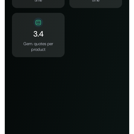
time
time
3.4
Gem. quotes per
product