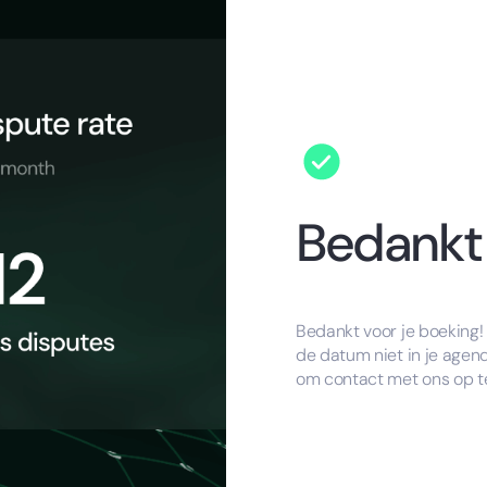
Bedankt 
Bedankt voor je boeking!
de datum niet in je agen
om contact met ons op t