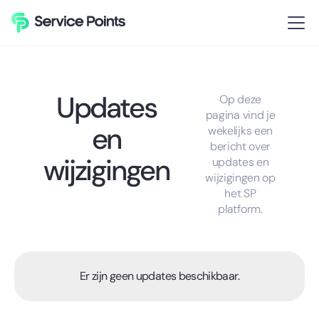
Updates
Op deze
pagina vind je
en
wekelijks een
bericht over
wijzigingen
updates en
wijzigingen op
het SP
platform.
Er zijn geen updates beschikbaar.