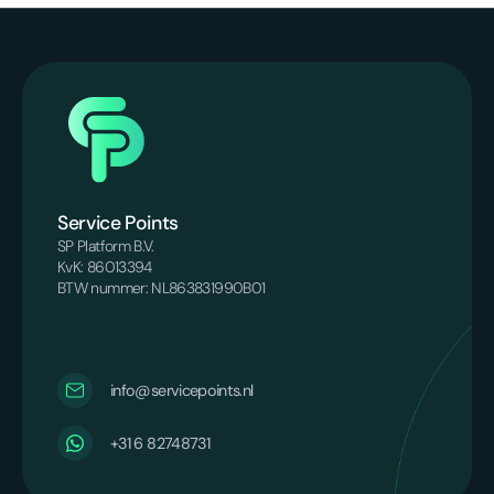
Service Points
SP Platform B.V.
KvK: 86013394
BTW nummer: NL863831990B01
info@servicepoints.nl
‪+31 6 82748731‬