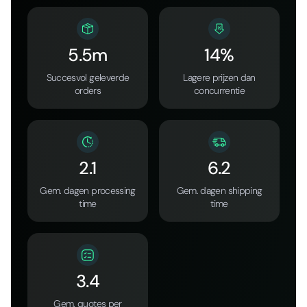
5.5m
14%
Succesvol geleverde
Lagere prijzen dan
orders
concurrentie
2.1
6.2
Gem. dagen processing
Gem. dagen shipping
time
time
3.4
Gem. quotes per