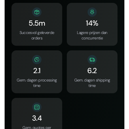
5.5m
14%
Succesvol geleverde
Lagere prijzen dan
orders
concurrentie
2.1
6.2
Gem. dagen processing
Gem. dagen shipping
time
time
3.4
Gem. quotes per