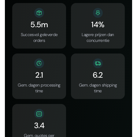
5.5m
14%
Succesvol geleverde
Lagere prijzen dan
orders
concurrentie
2.1
6.2
Gem. dagen processing
Gem. dagen shipping
time
time
3.4
Gem. quotes per