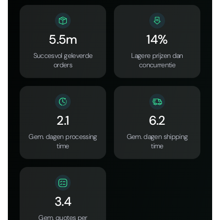
5.5m
14%
Succesvol geleverde
Lagere prijzen dan
orders
concurrentie
2.1
6.2
Gem. dagen processing
Gem. dagen shipping
time
time
3.4
Gem. quotes per