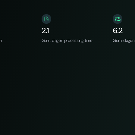
2.1
6.2
an
Gem. dagen processing time
Gem. dagen 