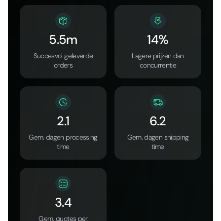
5.5m
14%
Succesvol geleverde
Lagere prijzen dan
orders
concurrentie
2.1
6.2
Gem. dagen processing
Gem. dagen shipping
time
time
3.4
Gem. quotes per