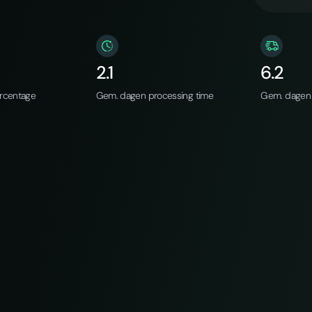
2.1
6.2
rcentage
Gem. dagen processing time
Gem. dagen 