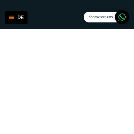
Kontaktiere uns
DE
Funktionen
Dropship Levels
Lieferanten / Agenten
SP Lite
Aktualisierungen
Andere Dienstleistungen
Beschaffung und Weiterleitung
EU-Erfüllung