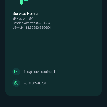
Service Points
SP Platform BV
Handelskammer: 86013394
USt-IdNr: NL863831990B01
info@servicepoints.nl
+31 6 82748731