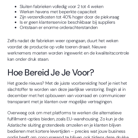
Sluiten fabrieken volledig voor 2 tot 4 weken
Werken havens met beperkte capaciteit
Zijn verzendkosten tot 40% hoger door de piekvraag
Is er geen klantenservice beschikbaar bij suppliers
Ontstaan er enorme orderachterstanden
Zelfs nadat de fabrieken weer opengaan, duurt het weken
voordat de productie op volle toeren draait. Nieuwe
werknemers moeten worden ingewerkt en de kwaliteitscontrole
kan onder druk staan.
Hoe Bereid Je Je Voor?
Het goede nieuws? Met de juiste voorbereiding hoef je niet het
slachtoffer te worden van deze jaarlijkse verstoring. Begin al in
december met het opbouwen van voorraad en communiceer
transparant met je klanten over mogelijke vertragingen.
Overweeg ook om met platforms te werken die alternatieve
fulfillment-opties bieden, zoals EU-warehousing. Zo kun je de
Aziatische sluiting grotendeels omzeilen en je klanten blijven
bedienen met kortere levertijden – precies wat jouw business
nodig heeft om concurrerend te blijven, ook tijdens deze drukke