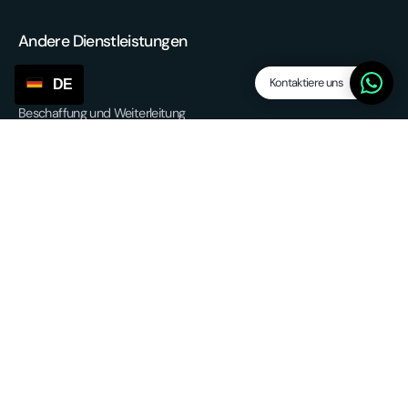
Andere Dienstleistungen
Kontaktiere uns
DE
Beschaffung und Weiterleitung
EU-Erfüllung
Rückholservice
3PL – Drittanbieterlogistik
Partnerschaften
Allgemeine Geschäftsbedingungen
Datenschutzrichtlinie