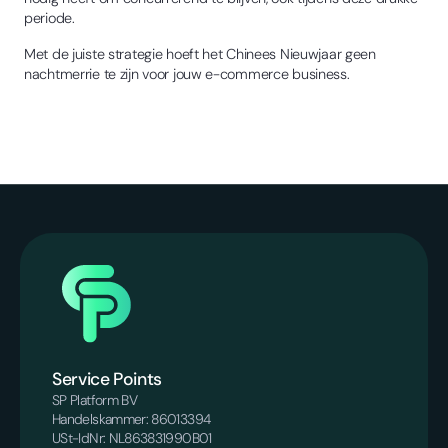
periode.
Met de juiste strategie hoeft het Chinees Nieuwjaar geen
nachtmerrie te zijn voor jouw e-commerce business.
Service Points
SP Platform BV
Handelskammer: 86013394
USt-IdNr: NL863831990B01