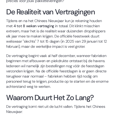
precies voor jouw pakketleveringen?
De Realiteit van Vertragingen
Tijdens en na het Chinees Nieuwjaar kun je rekening houden
met
4 tot 8 weken vertraging
in totaal. Dit klinkt misschien
extreem, maar het is de realiteit waar duizenden dropshippers
elk jaar mee te maken krijgen. De officiële feestweek duurt
weliswaar "slechts" 7 tot 15 dagen (in 2025 van 29 januari tot 12
februari), maar de werkelijke impact is veel groter.
De vertraging begint vaak al half december, wanneer fabrieken
beginnen met afbouwen en piekdrukte ontstaat bij de havens.
Iedereen wil namelijk zijn bestellingen nog vóór de feestdagen
verzonden krijgen. Na de officiële feestdagen is er geen directe
terugkeer naar normaal – fabrieken hebben tijd nodig om
personeel terug te krijgen, productie op te starten en de enorme
achterstand weg te werken.
Waarom Duurt Het Zo Lang?
De vertraging komt niet uit de lucht vallen. Tijdens het Chinees
Nieuwjaar: