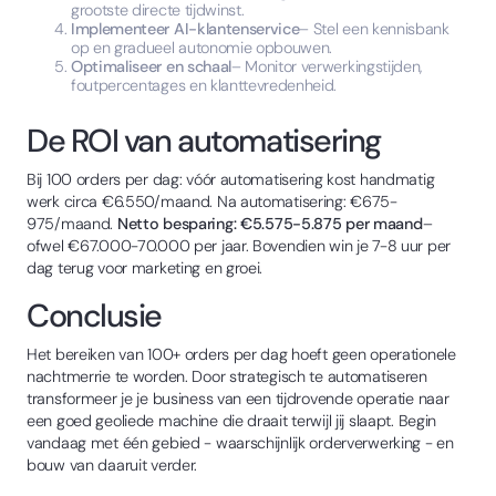
grootste directe tijdwinst.
Implementeer AI-klantenservice
– Stel een kennisbank
op en gradueel autonomie opbouwen.
Optimaliseer en schaal
– Monitor verwerkingstijden,
foutpercentages en klanttevredenheid.
De ROI van automatisering
Bij 100 orders per dag: vóór automatisering kost handmatig
werk circa €6.550/maand. Na automatisering: €675-
975/maand.
Netto besparing: €5.575-5.875 per maand
–
ofwel €67.000-70.000 per jaar. Bovendien win je 7-8 uur per
dag terug voor marketing en groei.
Conclusie
Het bereiken van 100+ orders per dag hoeft geen operationele
nachtmerrie te worden. Door strategisch te automatiseren
transformeer je je business van een tijdrovende operatie naar
een goed geoliede machine die draait terwijl jij slaapt. Begin
vandaag met één gebied - waarschijnlijk orderverwerking - en
bouw van daaruit verder.