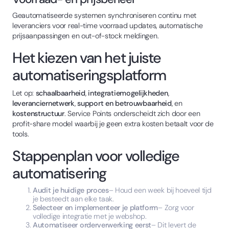
Geautomatiseerde systemen synchroniseren continu met
leveranciers voor real-time voorraad updates, automatische
prijsaanpassingen en out-of-stock meldingen.
Het kiezen van het juiste
automatiseringsplatform
Let op:
schaalbaarheid
,
integratiemogelijkheden
,
leveranciernetwerk
,
support en betrouwbaarheid
, en
kostenstructuur
. Service Points onderscheidt zich door een
profit-share model waarbij je geen extra kosten betaalt voor de
tools.
Stappenplan voor volledige
automatisering
Audit je huidige proces
– Houd een week bij hoeveel tijd
je besteedt aan elke taak.
Selecteer en implementeer je platform
– Zorg voor
volledige integratie met je webshop.
Automatiseer orderverwerking eerst
– Dit levert de