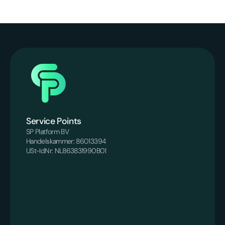
Service Points
SP Platform BV
Handelskammer: 86013394
USt-IdNr: NL863831990B01