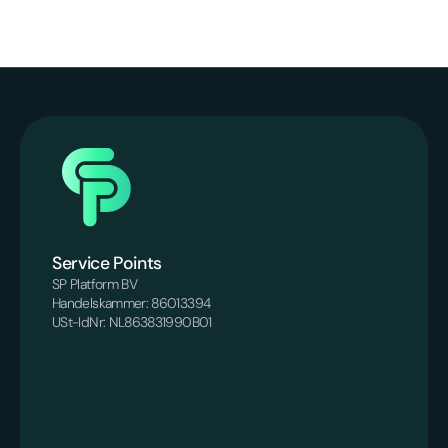
Service Points
SP Platform BV
Handelskammer: 86013394
USt-IdNr: NL863831990B01