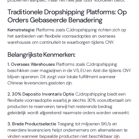
problemen aanpakt, maar het hele jaar door voordelen biedt.
Traditionele Dropshipping Platforms: Op
Orders Gebaseerde Benadering
Kernstrategie:
Platforms zoals CJdropshipping richten zich op
het aanbieden van flexibele voorraadopties en overseas
warehouses om continuïteit te waarborgen tijdens CNY.
Belangrijkste Kenmerken:
1. Overseas Warehouses
Platforms zoals CJdropshipping
beschikken over magazijnen in de VS, EU en Azië die tijdens CNY
blijven opereren. Dit zorgt voor lokale fulfillment wanneer
Chinese leveranciers gesloten zijn.
2. 30% Deposito Inventaris Optie
CJdropshipping biedt een
flexibele voorraadoptie waarbij je slechts 30% vooruitbetaalt om
producten te reserveren, terwijl het resterende bedrag
geleidelijk wordt afgerekend naarmate orders worden verwerkt.
3. Brede Productselectie
Toegang tot miljoenen SKU's en
meerdere leveranciers helpt ondernemers om alternatieven te
vinden wanneer bepaalde producten niet beschikbaar zijn.