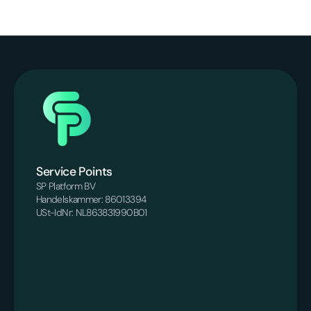
Service Points
SP Platform BV
Handelskammer: 86013394
USt-IdNr: NL863831990B01