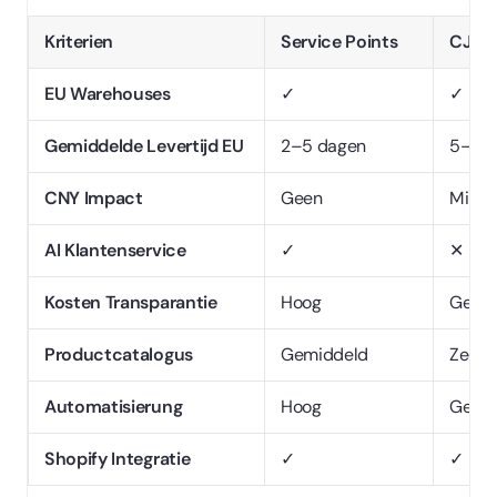
Kriterien
Service Points
CJ Dr
EU Warehouses
✓
✓
Gemiddelde Levertijd EU
2–5 dagen
5–10 
CNY Impact
Geen
Minim
AI Klantenservice
✓
✕
Kosten Transparantie
Hoog
Gemi
Productcatalogus
Gemiddeld
Zeer 
Automatisierung
Hoog
Gemi
Shopify Integratie
✓
✓