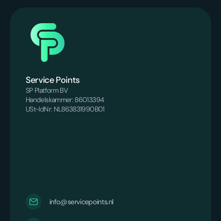
Service Points
SP Platform BV
Handelskammer: 86013394
USt-IdNr: NL863831990B01
info@servicepoints.nl