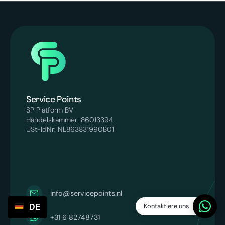
Service Points
SP Platform BV
Handelskammer: 86013394
USt-IdNr: NL863831990B01
info@servicepoints.nl
Kontaktiere uns
DE
+31 6 82748731