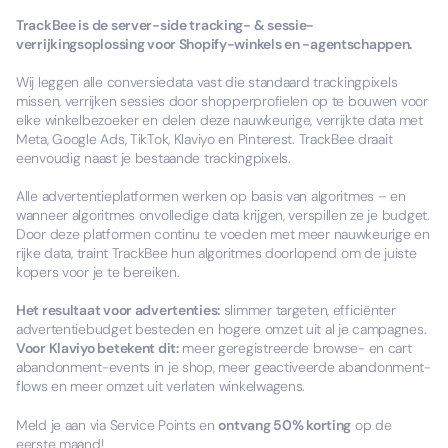
TrackBee is de server-side tracking- & sessie-
verrijkingsoplossing voor Shopify-winkels en -agentschappen.
Wij leggen alle conversiedata vast die standaard trackingpixels
missen, verrijken sessies door shopperprofielen op te bouwen voor
elke winkelbezoeker en delen deze nauwkeurige, verrijkte data met
Meta, Google Ads, TikTok, Klaviyo en Pinterest. TrackBee draait
eenvoudig naast je bestaande trackingpixels.
Alle advertentieplatformen werken op basis van algoritmes – en
wanneer algoritmes onvolledige data krijgen, verspillen ze je budget.
Door deze platformen continu te voeden met meer nauwkeurige en
rijke data, traint TrackBee hun algoritmes doorlopend om de juiste
kopers voor je te bereiken.
Het resultaat voor advertenties:
slimmer targeten, efficiënter
advertentiebudget besteden en hogere omzet uit al je campagnes.
Voor Klaviyo betekent dit:
meer geregistreerde browse- en cart
abandonment-events in je shop, meer geactiveerde abandonment-
flows en meer omzet uit verlaten winkelwagens.
Meld je aan via Service Points en
ontvang 50% korting
op de
eerste maand!