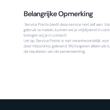
Belangrijke Opmerking
Service Points biedt deze service niet zelf aan. V
gebruik te maken, kunnen we je vrijblijvend in con
brengen wij je in contact!
Let op, Service Points is niet verantwoordelijk voo
door InboxUnity geleverd. Wij fungeren alleen als
de resultaten van de samenwerking.