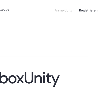
kzeuge
Anmeldung
Registrieren
nboxUnity