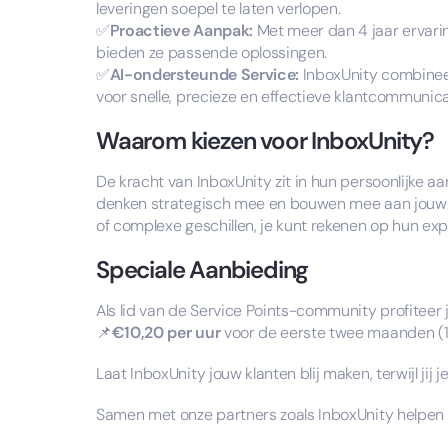
leveringen soepel te laten verlopen.
✅
Proactieve Aanpak:
Met meer dan 4 jaar ervari
bieden ze passende oplossingen.
✅
AI-ondersteunde Service:
InboxUnity combineer
voor snelle, precieze en effectieve klantcommunica
Waarom kiezen voor InboxUnity?
De kracht van InboxUnity zit in hun persoonlijke 
denken strategisch mee en bouwen mee aan jouw s
of complexe geschillen, je kunt rekenen op hun exp
Speciale Aanbieding
Als lid van de Service Points-community profiteer 
📌
€10,20 per uur
voor de eerste twee maanden (1
Laat InboxUnity jouw klanten blij maken, terwijl jij je
Samen met onze partners zoals InboxUnity helpen