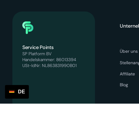
Untern
Service Points
Über uns
SP Platform BV
Handelskammer: 86013394
Stellena
USt-IdNr: NL863831990B01
Affiliate
Blog
DE
info@servicepoints.nl
+31 6 82748731