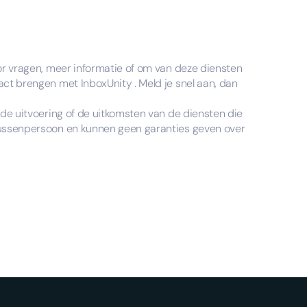
oor vragen, meer informatie of om van deze diensten
tact brengen met InboxUnity . Meld je snel aan, dan
r de uitvoering of de uitkomsten van de diensten die
 tussenpersoon en kunnen geen garanties geven over