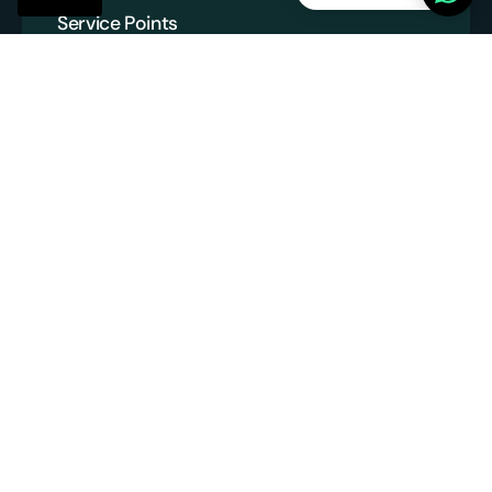
Service Points
SP Platform BV
Handelskammer: 86013394
USt-IdNr: NL863831990B01
info@servicepoints.nl
+31 6 82748731