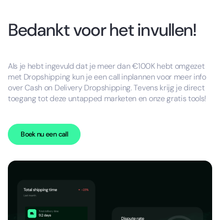
Bedankt voor het invullen!
Als je hebt ingevuld dat je meer dan €100K hebt omgezet
met Dropshipping kun je een call inplannen voor meer info
over Cash on Delivery Dropshipping. Tevens krijg je direct
toegang tot deze untapped marketen en onze gratis tools!
Boek nu een call