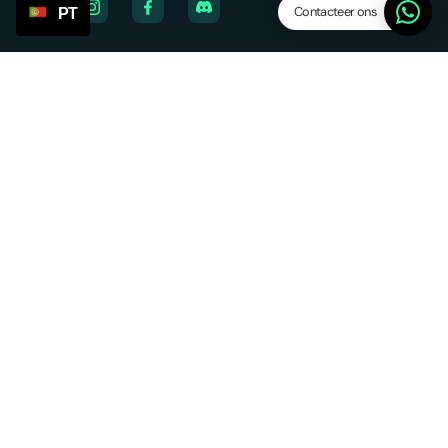
Contacteer ons
PT
Bedrijf
Over ons
Vacatures
We're hiring
Affiliate
Blog
Platform