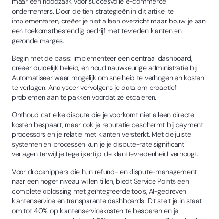
maar een noodzaak voor succesvolle e-commerce
ondernemers. Door de tien strategieën in dit artikel te
implementeren, creëer je niet alleen overzicht maar bouw je aan
een toekomstbestendig bedrijf met tevreden klanten en
gezonde marges.
Begin met de basis: implementeer een centraal dashboard,
creëer duidelijk beleid, en houd nauwkeurige administratie bij.
Automatiseer waar mogelijk om snelheid te verhogen en kosten
te verlagen. Analyseer vervolgens je data om proactief
problemen aan te pakken voordat ze escaleren.
Onthoud dat elke dispute die je voorkomt niet alleen directe
kosten bespaart, maar ook je reputatie beschermt bij payment
processors en je relatie met klanten versterkt. Met de juiste
systemen en processen kun je je dispute-rate significant
verlagen terwijl je tegelijkertijd de klanttevredenheid verhoogt.
Voor dropshippers die hun refund- en dispute-management
naar een hoger niveau willen tillen, biedt Service Points een
complete oplossing met geïntegreerde tools, AI-gedreven
klantenservice en transparante dashboards. Dit stelt je in staat
om tot 40% op klantenservicekosten te besparen en je