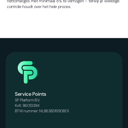
nettomarges met minimaal 8% te verhogen – terwijl je volledige
controle houdt over het hele proces.
Service Points
SP Platform B.V.
KvK: 86013394
BTW nummer: NL863831990B01