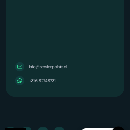
info@servicepoints.nl
‪+31 6 82748731‬