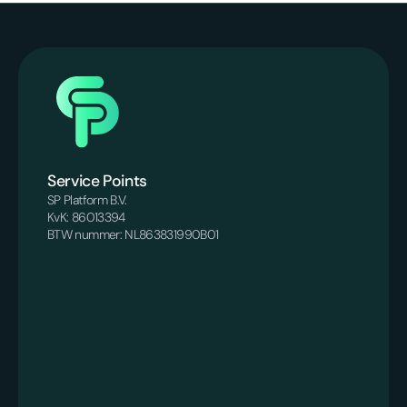
Service Points
SP Platform B.V.
KvK: 86013394
BTW nummer: NL863831990B01