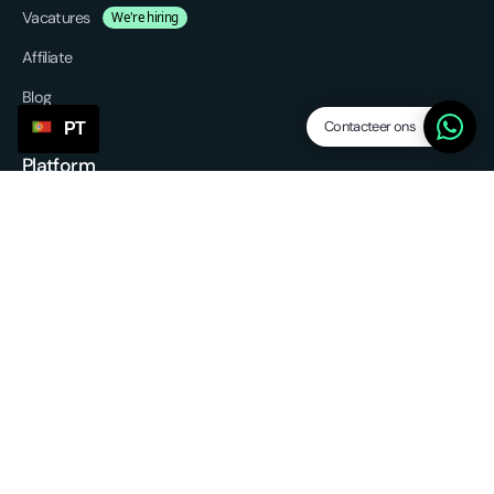
Vacatures
We're hiring
Affiliate
Blog
Contacteer ons
PT
Platform
Características
Dropship levels
Leveranciers / agents
SP Lite
Updates