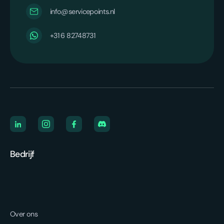
info@servicepoints.nl
‪+31 6 82748731‬
Bedrijf
Over ons