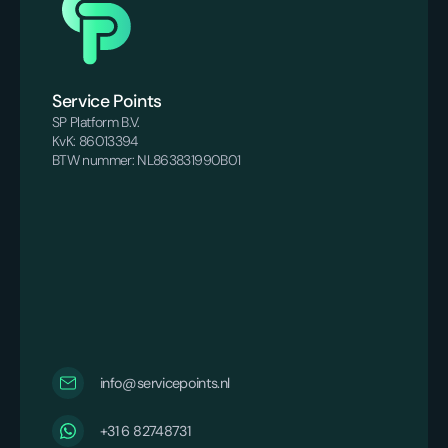
Service Points
SP Platform B.V.
KvK: 86013394
BTW nummer: NL863831990B01
info@servicepoints.nl
‪+31 6 82748731‬