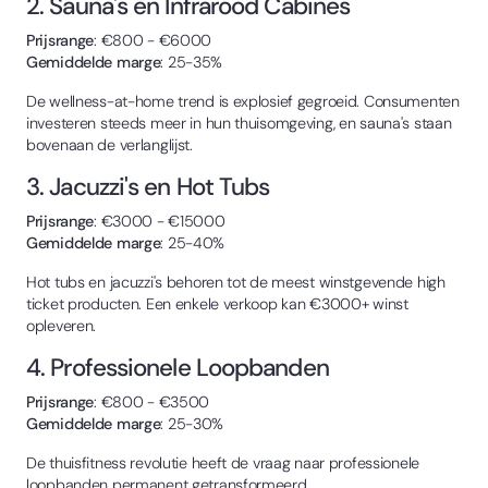
2. Sauna's en Infrarood Cabines
Prijsrange
: €800 - €6000
Gemiddelde marge
: 25-35%
De wellness-at-home trend is explosief gegroeid. Consumenten
investeren steeds meer in hun thuisomgeving, en sauna's staan
bovenaan de verlanglijst.
3. Jacuzzi's en Hot Tubs
Prijsrange
: €3000 - €15000
Gemiddelde marge
: 25-40%
Hot tubs en jacuzzi's behoren tot de meest winstgevende high
ticket producten. Een enkele verkoop kan €3000+ winst
opleveren.
4. Professionele Loopbanden
Prijsrange
: €800 - €3500
Gemiddelde marge
: 25-30%
De thuisfitness revolutie heeft de vraag naar professionele
loopbanden permanent getransformeerd.