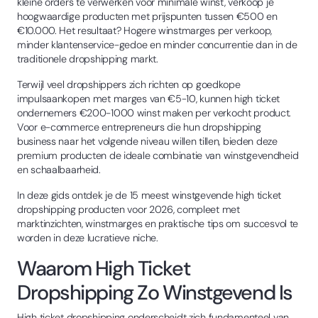
kleine orders te verwerken voor minimale winst, verkoop je
hoogwaardige producten met prijspunten tussen €500 en
€10.000. Het resultaat? Hogere winstmarges per verkoop,
minder klantenservice-gedoe en minder concurrentie dan in de
traditionele dropshipping markt.
Terwijl veel dropshippers zich richten op goedkope
impulsaankopen met marges van €5-10, kunnen high ticket
ondernemers €200-1000 winst maken per verkocht product.
Voor e-commerce entrepreneurs die hun dropshipping
business naar het volgende niveau willen tillen, bieden deze
premium producten de ideale combinatie van winstgevendheid
en schaalbaarheid.
In deze gids ontdek je de 15 meest winstgevende high ticket
dropshipping producten voor 2026, compleet met
marktinzichten, winstmarges en praktische tips om succesvol te
worden in deze lucratieve niche.
Waarom High Ticket
Dropshipping Zo Winstgevend Is
High ticket dropshipping onderscheidt zich fundamenteel van