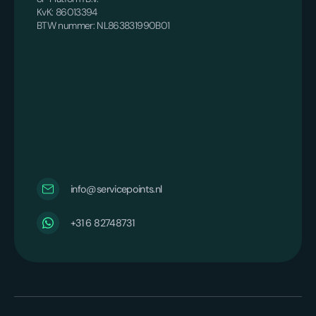
KvK: 86013394
BTW nummer: NL863831990B01
info@servicepoints.nl
‪+31 6 82748731‬