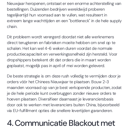
Nieuwjaar heropenen, ontstaat er een enorme achterstelling van
bestellingen. Duizenden bedrijven wereldwijd proberen
tegelijkertijd hun voorraad aan te vullen, wat resulteert in
extreem lange wachttijden en een "bottleneck" in de hele supply
chain.
Dit probleem wordt verergerd doordat niet alle werknemers
direct terugkeren en fabrieken moeite hebben om snel op te
schalen. Het kan wel 4-6 weken duren voordat de normale
productiecapaciteit en verwerkingssnelheid zijn hersteld. Voor
dropshippers betekent dit dat orders die in maart worden
geplaatst, mogelijk pas in april of mei worden geleverd.
De beste strategie is om deze rush volledig te vermijden door je
orders vóór het Chinees Nieuwjaar te plaatsen. Bouw 2-3
maanden voorraad op van je best verkopende producten, zodat
je de hele periode kunt overbruggen zonder nieuwe orders te
hoeven plaatsen. Diversifieer daarnaast je leveranciersbasis
door ook te werken met leveranciers buiten China, bijvoorbeeld
via EU-fulfillment opties die snellere levertijden garanderen.
4. Communicatie Blackout met