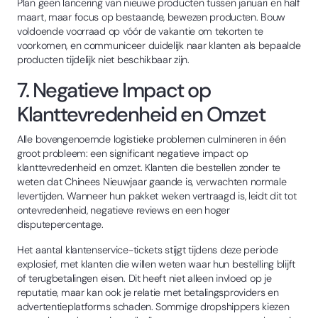
Plan geen lancering van nieuwe producten tussen januari en half
maart, maar focus op bestaande, bewezen producten. Bouw
voldoende voorraad op vóór de vakantie om tekorten te
voorkomen, en communiceer duidelijk naar klanten als bepaalde
producten tijdelijk niet beschikbaar zijn.
7. Negatieve Impact op
Klanttevredenheid en Omzet
Alle bovengenoemde logistieke problemen culmineren in één
groot probleem: een significant negatieve impact op
klanttevredenheid en omzet. Klanten die bestellen zonder te
weten dat Chinees Nieuwjaar gaande is, verwachten normale
levertijden. Wanneer hun pakket weken vertraagd is, leidt dit tot
ontevredenheid, negatieve reviews en een hoger
disputepercentage.
Het aantal klantenservice-tickets stijgt tijdens deze periode
explosief, met klanten die willen weten waar hun bestelling blijft
of terugbetalingen eisen. Dit heeft niet alleen invloed op je
reputatie, maar kan ook je relatie met betalingsproviders en
advertentieplatforms schaden. Sommige dropshippers kiezen