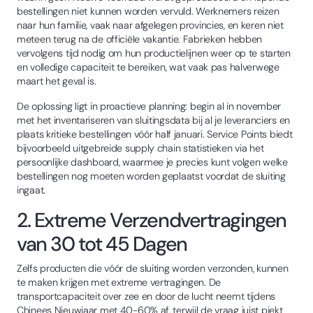
bestellingen niet kunnen worden vervuld. Werknemers reizen
naar hun familie, vaak naar afgelegen provincies, en keren niet
meteen terug na de officiële vakantie. Fabrieken hebben
vervolgens tijd nodig om hun productielijnen weer op te starten
en volledige capaciteit te bereiken, wat vaak pas halverwege
maart het geval is.
De oplossing ligt in proactieve planning: begin al in november
met het inventariseren van sluitingsdata bij al je leveranciers en
plaats kritieke bestellingen vóór half januari. Service Points biedt
bijvoorbeeld uitgebreide supply chain statistieken via het
persoonlijke dashboard, waarmee je precies kunt volgen welke
bestellingen nog moeten worden geplaatst voordat de sluiting
ingaat.
2. Extreme Verzendvertragingen
van 30 tot 45 Dagen
Zelfs producten die vóór de sluiting worden verzonden, kunnen
te maken krijgen met extreme vertragingen. De
transportcapaciteit over zee en door de lucht neemt tijdens
Chinees Nieuwjaar met 40-60% af, terwijl de vraag juist piekt