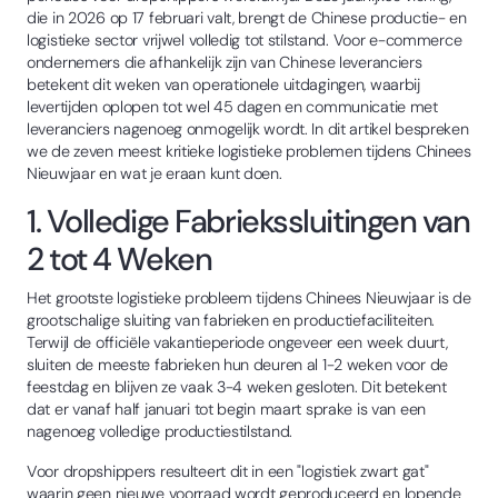
die in 2026 op 17 februari valt, brengt de Chinese productie- en
logistieke sector vrijwel volledig tot stilstand. Voor e-commerce
ondernemers die afhankelijk zijn van Chinese leveranciers
betekent dit weken van operationele uitdagingen, waarbij
levertijden oplopen tot wel 45 dagen en communicatie met
leveranciers nagenoeg onmogelijk wordt. In dit artikel bespreken
we de zeven meest kritieke logistieke problemen tijdens Chinees
Nieuwjaar en wat je eraan kunt doen.
1. Volledige Fabriekssluitingen van
2 tot 4 Weken
Het grootste logistieke probleem tijdens Chinees Nieuwjaar is de
grootschalige sluiting van fabrieken en productiefaciliteiten.
Terwijl de officiële vakantieperiode ongeveer een week duurt,
sluiten de meeste fabrieken hun deuren al 1-2 weken voor de
feestdag en blijven ze vaak 3-4 weken gesloten. Dit betekent
dat er vanaf half januari tot begin maart sprake is van een
nagenoeg volledige productiestilstand.
Voor dropshippers resulteert dit in een "logistiek zwart gat"
waarin geen nieuwe voorraad wordt geproduceerd en lopende