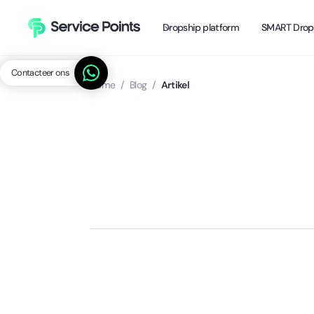
Dropship platform
SMART Drop
Contacteer ons
Home
/
Blog
/
Artikel