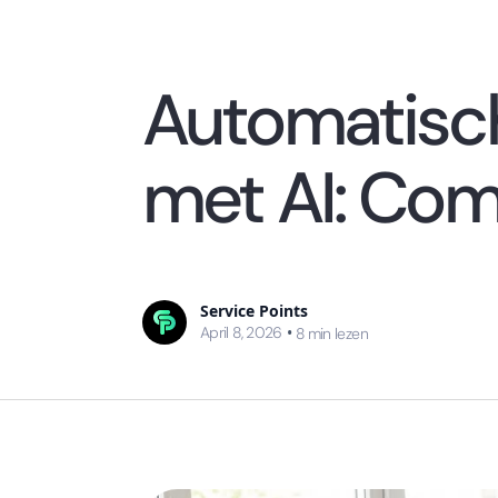
Automatisc
met AI: Com
Service Points
April 8, 2026
•
8
min lezen