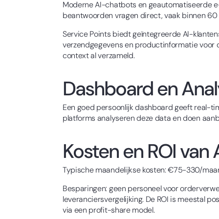
Moderne AI-chatbots en geautomatiseerde e-
beantwoorden vragen direct, vaak binnen 60 s
Service Points biedt geïntegreerde AI-klante
verzendgegevens en productinformatie voor c
context al verzameld.
Dashboard en Analy
Een goed persoonlijk dashboard geeft real-tim
platforms analyseren deze data en doen aanbe
Kosten en ROI van 
Typische maandelijkse kosten: €75-330/maan
Besparingen: geen personeel voor orderverw
leveranciersvergelijking. De ROI is meestal p
via een profit-share model.