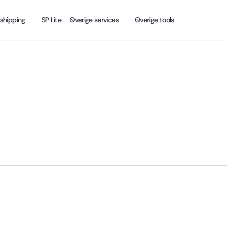
shipping
SP Lite
Overige services
Overige tools