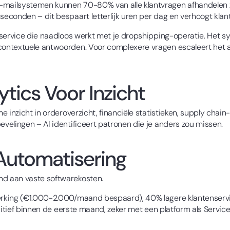
mailsystemen kunnen 70-80% van alle klantvragen afhandelen 
econden – dit bespaart letterlijk uren per dag en verhoogt kla
nservice die naadloos werkt met je dropshipping-operatie. Het s
ontextuele antwoorden. Voor complexere vragen escaleert het au
tics Voor Inzicht
e inzicht in orderoverzicht, financiële statistieken, supply chai
velingen – AI identificeert patronen die je anders zou missen.
Automatisering
d aan vaste softwarekosten.
erking (€1.000-2.000/maand bespaard), 40% lagere klantenserv
ositief binnen de eerste maand, zeker met een platform als Servic