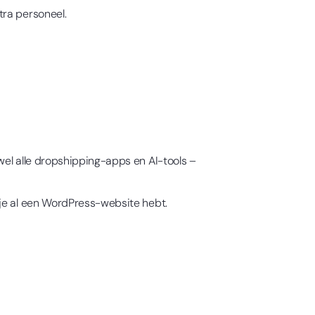
tra personeel.
wel alle dropshipping-apps en AI-tools –
s je al een WordPress-website hebt.