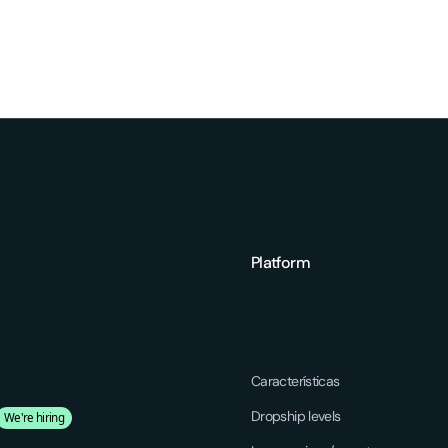
Platform
Características
Dropship levels
We're hiring