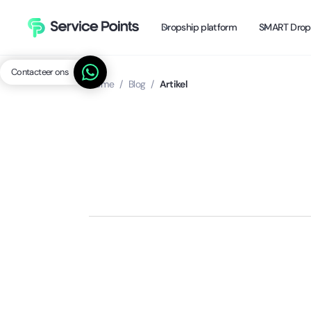
Dropship platform
SMART Drop
Contacteer ons
Home
/
Blog
/
Artikel