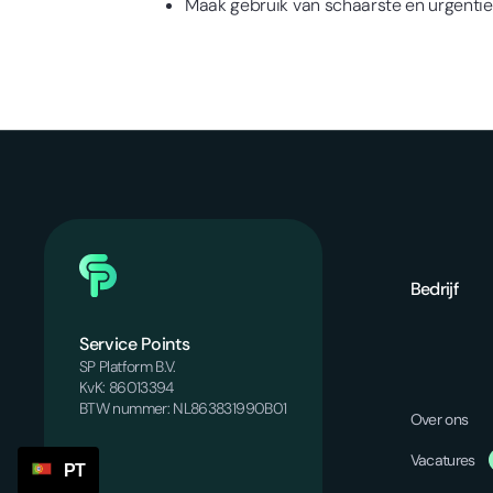
Maak gebruik van schaarste en urgentie
Bedrijf
Service Points
SP Platform B.V.
KvK: 86013394
BTW nummer: NL863831990B01
Over ons
Vacatures
PT