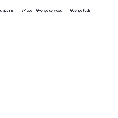
shipping
SP Lite
Overige services
Overige tools