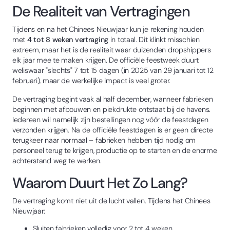
De Realiteit van Vertragingen
Tijdens en na het Chinees Nieuwjaar kun je rekening houden
met
4 tot 8 weken vertraging
in totaal. Dit klinkt misschien
extreem, maar het is de realiteit waar duizenden dropshippers
elk jaar mee te maken krijgen. De officiële feestweek duurt
weliswaar "slechts" 7 tot 15 dagen (in 2025 van 29 januari tot 12
februari), maar de werkelijke impact is veel groter.
De vertraging begint vaak al half december, wanneer fabrieken
beginnen met afbouwen en piekdrukte ontstaat bij de havens.
Iedereen wil namelijk zijn bestellingen nog vóór de feestdagen
verzonden krijgen. Na de officiële feestdagen is er geen directe
terugkeer naar normaal – fabrieken hebben tijd nodig om
personeel terug te krijgen, productie op te starten en de enorme
achterstand weg te werken.
Waarom Duurt Het Zo Lang?
De vertraging komt niet uit de lucht vallen. Tijdens het Chinees
Nieuwjaar:
Sluiten fabrieken volledig voor 2 tot 4 weken