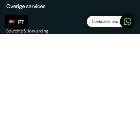
Overige services
Contacteer ons
PT
Sourcing & forwarding
EU fulfilment
Retour service
3PL - Third Party Logistics
Partnerships
Algemene voorwaarden
Privacybeleid
© 2025 Service Points. All rights reserved.