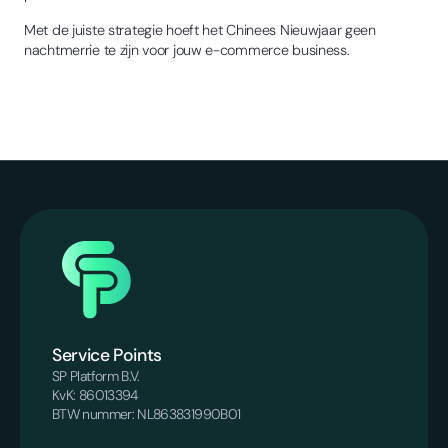
Met de juiste strategie hoeft het Chinees Nieuwjaar geen
nachtmerrie te zijn voor jouw e-commerce business.
Service Points
SP Platform B.V.
KvK: 86013394
BTW nummer: NL863831990B01