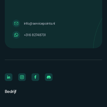
info@servicepoints.nl
‪+31 6 82748731‬
Bedrijf