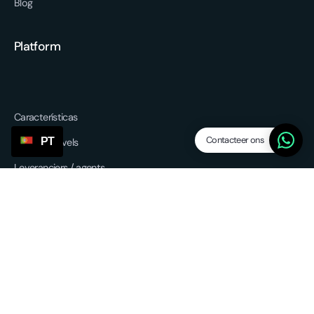
Blog
Platform
Características
Contacteer ons
PT
Dropship levels
Leveranciers / agents
SP Lite
Updates
Overige services