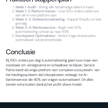
Week 1: Audit
– Breng alle handmatige taken in kaart
Week 1-2: Platform kiezen
– Voor 100+ orders raden we
een all-in-one platform aan
Week 2-3: Orderautomatisering
– Koppel Shopify en test
grondig
Week 3-4: Klantenservice
– Begin met 50%
automatisering, schaal op naar 90%
Doorlopend: Optimaliseer
– Switch trage leveranciers,
optimaliseer verzendmethodes
Conclusie
Bij 100+ orders per dag is automatisering geen luxe maar een
noodzaak om winstgevend en schaalbaar te blijven. Service
Points biedt als enige platform een compleet ecosysteem: van
het biedingssysteem dat inkoopkosten verlaagt, tot AI-
klantenservice die 90% van vragen automatiseert. Dit alles
zonder extra kosten dankzij het profit-share model.