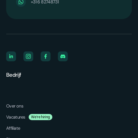
‪+31 6 82748731‬
Bedrijf
Over ons
Vacatures
We're hiring
Affiliate