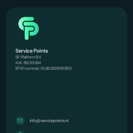
Service Points
SP Platform B.V.
KvK: 86013394
BTW nummer: NL863831990B01
info@servicepoints.nl