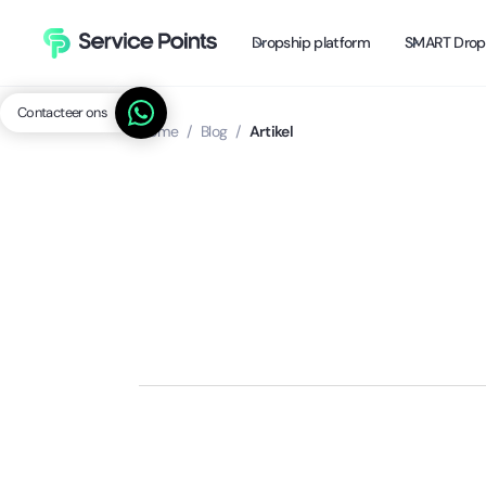
Dropship platform
SMART Drop
Contacteer ons
Home
/
Blog
/
Artikel