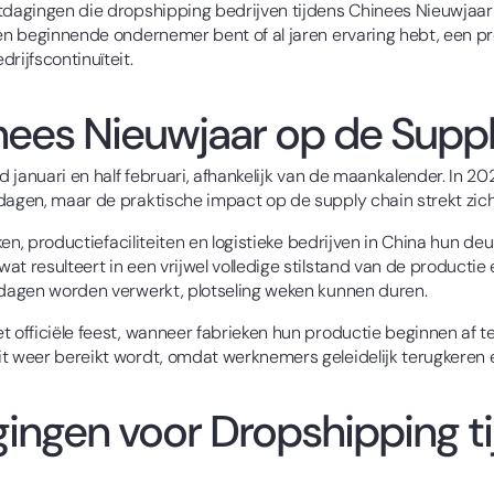
uitdagingen die dropshipping bedrijven tijdens Chinees Nieuwja
 een beginnende ondernemer bent of al jaren ervaring hebt, een 
rijfscontinuïteit.
nees Nieuwjaar op de Supp
nd januari en half februari, afhankelijk van de maankalender. In 2
dagen, maar de praktische impact op de supply chain strekt zich 
ieken, productiefaciliteiten en logistieke bedrijven in China hun
t resulteert in een vrijwel volledige stilstand van de productie 
e dagen worden verwerkt, plotseling weken kunnen duren.
t officiële feest, wanneer fabrieken hun productie beginnen af 
it weer bereikt wordt, omdat werknemers geleidelijk terugkeren
agingen voor Dropshipping t