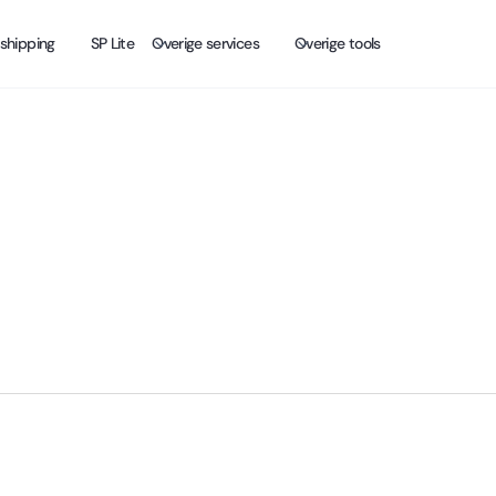
shipping
SP Lite
Overige services
Overige tools