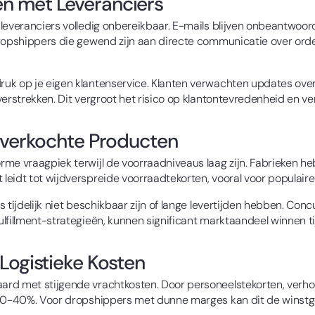
n met Leveranciers
leveranciers volledig onbereikbaar. E-mails blijven onbeantwoor
 dropshippers die gewend zijn aan directe communicatie over or
uk op je eigen klantenservice. Klanten verwachten updates over 
verstrekken. Dit vergroot het risico op klantontevredenheid en v
tverkochte Producten
rme vraagpiek terwijl de voorraadniveaus laag zijn. Fabrieken 
leidt tot wijdverspreide voorraadtekorten, vooral voor populair
s tijdelijk niet beschikbaar zijn of lange levertijden hebben. C
lfillment-strategieën, kunnen significant marktaandeel winnen t
Logistieke Kosten
rd met stijgende vrachtkosten. Door personeelstekorten, verho
t 20-40%. Voor dropshippers met dunne marges kan dit de winst