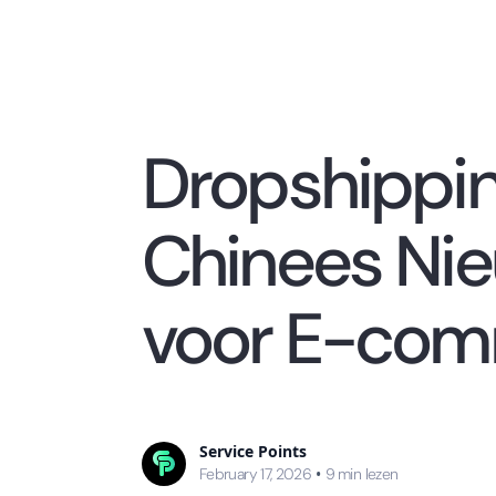
Dropshippin
Chinees Nie
voor E-com
Service Points
February 17, 2026
•
9
min lezen