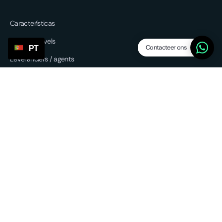
Características
Dropship levels
Contacteer ons
PT
Leveranciers / agents
SP Lite
Updates
Overige services
Sourcing & forwarding
EU fulfilment
Retour service