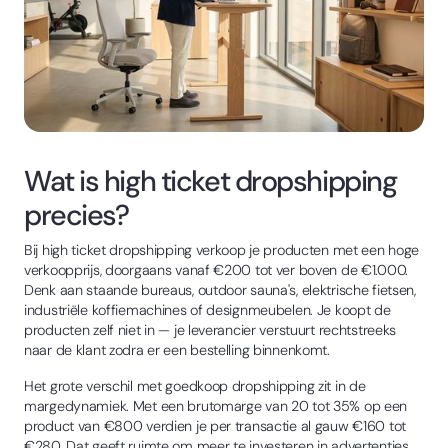
Wat is high ticket dropshipping
precies?
Bij high ticket dropshipping verkoop je producten met een hoge
verkoopprijs, doorgaans vanaf €200 tot ver boven de €1.000.
Denk aan staande bureaus, outdoor sauna's, elektrische fietsen,
industriële koffiemachines of designmeubelen. Je koopt de
producten zelf niet in — je leverancier verstuurt rechtstreeks
naar de klant zodra er een bestelling binnenkomt.
Het grote verschil met goedkoop dropshipping zit in de
margedynamiek. Met een brutomarge van 20 tot 35% op een
product van €800 verdien je per transactie al gauw €160 tot
€280. Dat geeft ruimte om meer te investeren in advertenties,