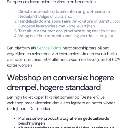
Stappen om leveranciers te vinden en beoordelen:
Directe outreach bij fabrikanten en groothandels
in
Nederland, België of Duitsland.
Handelsplatforms zoals Faire, Ankorstore of BamXL
voor
Europese leveranciers met korte levertijden.
Test altijd eerst met een proefbestelling
naar jezelf toe.
Vraag naar hun retourafhandeling
voordat je live gaat.
Een platform als
Service Points
helpt dropshippers bij het
vergelijken en selecteren van leveranciers via een overzichtelijk
dashboard, en biedt EU-fulfillment waarmee levertijden tot 60%
korter worden.
Webshop en conversie: hogere
drempel, hogere standaard
Een high ticket koper klikt niet zomaar op "Bestellen". Je
webshop moet uitstralen dat je een legitiem en betrouwbaar
bedrijf bent. Dat betekent:
Professionele productfotografie en gedetailleerde
beschrijvingen
Klantbeoordelingen en eventueel video-testimonials