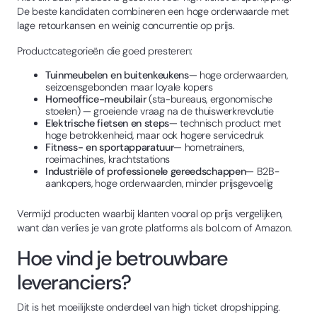
De beste kandidaten combineren een hoge orderwaarde met
lage retourkansen en weinig concurrentie op prijs.
Productcategorieën die goed presteren:
Tuinmeubelen en buitenkeukens
— hoge orderwaarden,
seizoensgebonden maar loyale kopers
Homeoffice-meubilair
(sta-bureaus, ergonomische
stoelen) — groeiende vraag na de thuiswerkrevolutie
Elektrische fietsen en steps
— technisch product met
hoge betrokkenheid, maar ook hogere servicedruk
Fitness- en sportapparatuur
— hometrainers,
roeimachines, krachtstations
Industriële of professionele gereedschappen
— B2B-
aankopers, hoge orderwaarden, minder prijsgevoelig
Vermijd producten waarbij klanten vooral op prijs vergelijken,
want dan verlies je van grote platforms als bol.com of Amazon.
Hoe vind je betrouwbare
leveranciers?
Dit is het moeilijkste onderdeel van high ticket dropshipping.