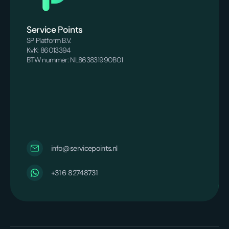
Service Points
SP Platform B.V.
KvK: 86013394
BTW nummer: NL863831990B01
info@servicepoints.nl
‪+31 6 82748731‬