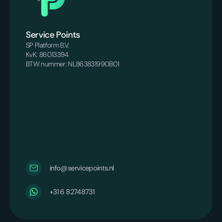
Service Points
SP Platform B.V.
KvK: 86013394
BTW nummer: NL863831990B01
info@servicepoints.nl
‪+31 6 82748731‬