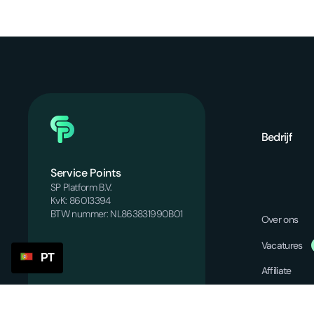
Bedrijf
Service Points
SP Platform B.V.
KvK: 86013394
BTW nummer: NL863831990B01
Over ons
Vacatures
PT
Affiliate
Blog