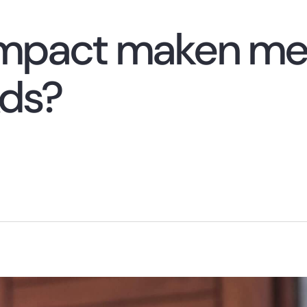
 impact maken m
Ads?