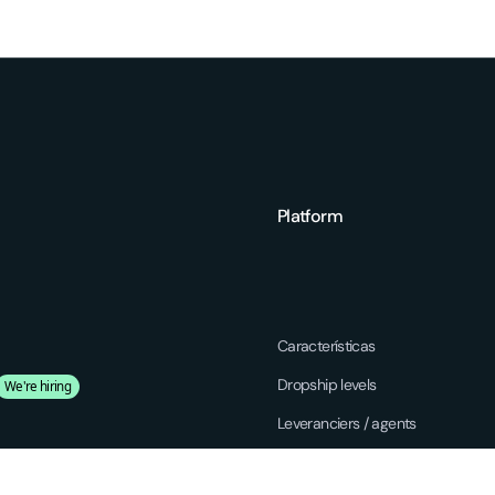
Platform
Características
Dropship levels
We're hiring
Leveranciers / agents
SP Lite