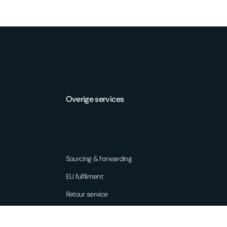
Overige services
Sourcing & forwarding
EU fulfilment
Retour service
3PL - Third Party Logistics