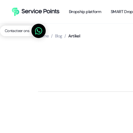
Dropship platform
SMART Drop
Contacteer ons
Home
/
Blog
/
Artikel