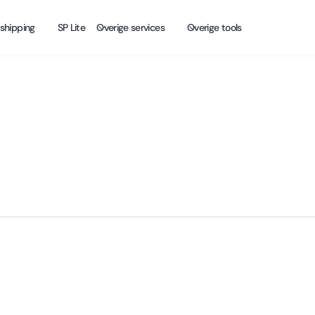
shipping
SP Lite
Overige services
Overige tools