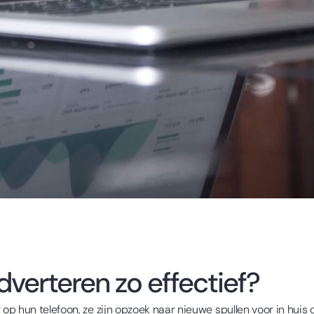
verteren zo effectief?
p hun telefoon, ze zijn opzoek naar nieuwe spullen voor in huis 