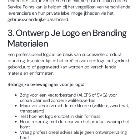
kosten per stuk, levertijden en de exacte customization opties.
Service Points kan je helpen bij het vergelijken van verschillende
leveranciers en hun private label mogelijkheden via het
gebruiksvriendelijke dashboard.
3. Ontwerp Je Logo en Branding
Materialen
Een professioneel logo is de basis van succesvolle product
branding. Investeer tijd in het creëren van een logo dat gedrukt,
geborduurd of gegraveerd kan worden op verschillende
materialen en formaten.
Belangrijke overwegingen voor je logo:
Zorg voor een vectorbestand (AI, EPS of SVG) voor
schaalbaarheid zonder kwaliteitsverlies
Maak versies in verschillende kleuren (volkleur, zwart-wit,
transparant)
Test hoe het logo eruitziet in klein formaat
Houd rekening met de kleur van het product waarop het
komt
Vraag professioneel advies als je geen ontwerpervaring
hebt