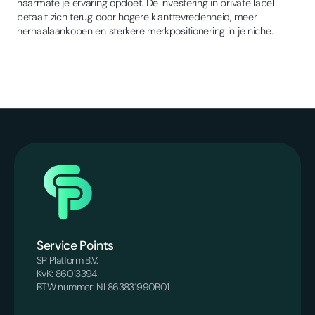
naarmate je ervaring opdoet. De investering in private label
betaalt zich terug door hogere klanttevredenheid, meer
herhaalaankopen en sterkere merkpositionering in je niche.
Service Points
SP Platform B.V.
KvK: 86013394
BTW nummer: NL863831990B01