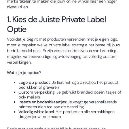
merkartikelen te maken die jouw online winkel naar een hoger
niveau tillen.
1. Kies de Juiste Private Label
Optie
Voordat je begint met producten verzenden met je eigen logo,
moet je bepalen welke private label strategie het beste bij jouw
bedrijfsmodel past. Er zijn verschillende niveaus van branding
mogelijk, van eenvoudige logo-toevoeging tot volledig custom
verpakkingen.
Wat zijn je opties?
Logo op product
: Je laat het logo direct op het product
bedrukken of graveren
Custom verpakking
: Je gebruikt branded dozen, tasjes of
poly mailers
Inserts en bedankkaartjes
: Je voegt gepersonaliseerde
printmaterialen toe aan de bestelling
Volledig white label
: Het product en alle verpakkingen
dragen jouw merknaam
Begin met een optie die past bij je budget en schaal op