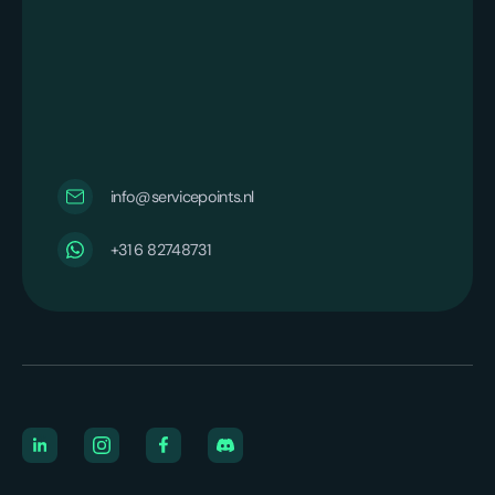
info@servicepoints.nl
‪+31 6 82748731‬