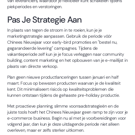
van leveranciers, waardoor je flexibeler kunt schakelen tijdens
piekperiodes en verstoringen.
Pas Je Strategie Aan
In plaats van tegen de stroom in te roeien, kun je je
marketingstrategie aanpassen. Gebruik de periode vóór
Chinees Nieuwjaar voor early-bird promoties en "bestel nu,
gegarandeerde levering" campagnes. Tijdens de
vakantieperiode zelf kun je je focus verleggen naar community
building, content marketing en het opbouwen van je e-maillijst in
plaats van directe verkoop.
Plan geen nieuwe productlanceringen tussen januari en half
maart. Focus op bewezen producten waarvan je de kwaliteit
kent. Dit minimaliseert risico's op kwaliteitsproblemen die
kunnen ontstaan tijdens de gehaaste pre-holiday productie.
Met proactieve planning, slimme voorraadstrategieën en de
juiste tools hoeft het Chinees Nieuwjaar geen ramp te zijn voor je
e-commerce business. Begin nu al met je voorbereidingen voor
volgend jaar, dan kun je deze uitdagende periode niet alleen
overleven, maar er zelfs sterker uitkomen.