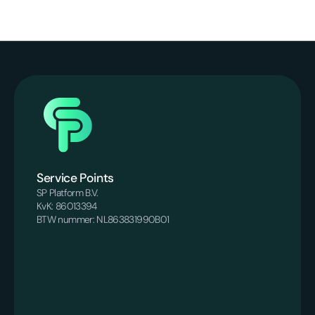
Service Points
SP Platform B.V.
KvK: 86013394
BTW nummer: NL863831990B01