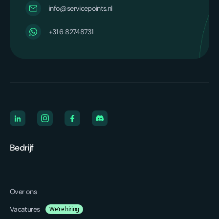
info@servicepoints.nl
‪+31 6 82748731‬
Bedrijf
Over ons
Vacatures
We're hiring