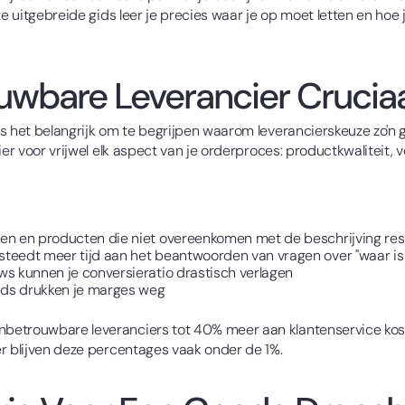
ze uitgebreide gids leer je precies waar je op moet letten en hoe
bare Leverancier Cruciaal
 het belangrijk om te begrijpen waarom leverancierskeuze zo'n gr
ier voor vrijwel elk aspect van je orderproces: productkwaliteit, 
ngen en producten die niet overeenkomen met de beschrijving res
esteedt meer tijd aan het beantwoorden van vragen over "waar is 
ews kunnen je conversieratio drastisch verlagen
unds drukken je marges weg
betrouwbare leveranciers tot 40% meer aan klantenservice koste
r blijven deze percentages vaak onder de 1%.