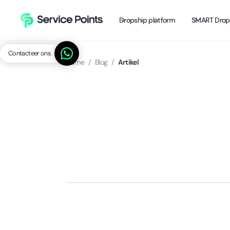
Dropship platform
SMART Drop
Contacteer ons
Home
/
Blog
/
Artikel