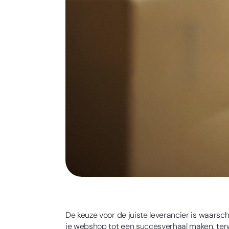
De keuze voor de juiste leverancier is waarsc
je webshop tot een succesverhaal maken, terwi