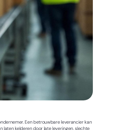
ng-ondernemer. Een betrouwbare leverancier kan
laten kelderen door late leveringen, slechte