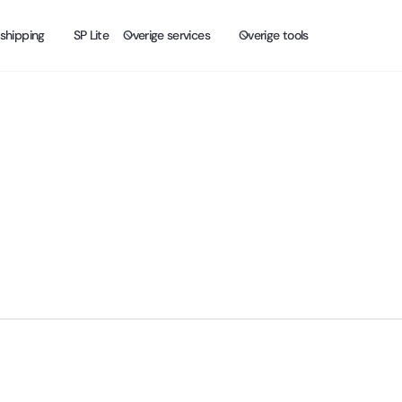
shipping
SP Lite
Overige services
Overige tools