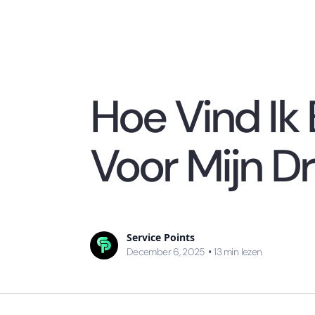
Hoe Vind Ik
Voor Mijn 
Service Points
December 6, 2025
•
13
min lezen