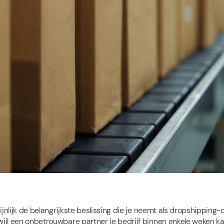
hijnlijk de belangrijkste beslissing die je neemt als dropshippi
jl een onbetrouwbare partner je bedrijf binnen enkele weken kan 