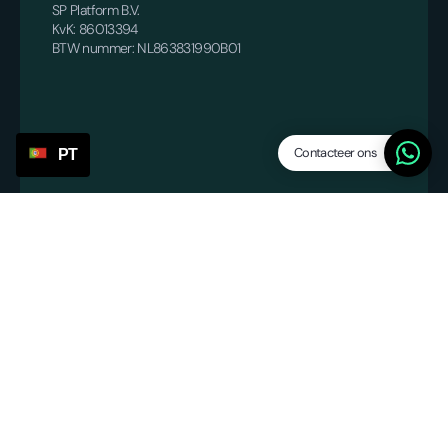
SP Platform B.V.
KvK: 86013394
BTW nummer: NL863831990B01
Contacteer ons
PT