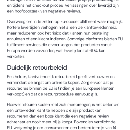
en tijdens het checkout proces. Verrassingen over levertijd zijn
een hoofdoorzaak van negatieve reviews.
Overweeg om in te zetten op Europese fulfillment waar mogelijk.
Kortere levertijden verhogen niet alleen de klanttevredenheid,
maar reduceren ook het risico dat klanten hun bestelling
annuleren of een klacht indienen. Sommige platforms bieden EU
fulfillment services die ervoor zorgen dat producten vanuit
Europa worden verzonden, wat levertijden tot 60% kan
verkorten.
Duidelijk retourbeleid
Een helder, klantvriendelijk retourbeleid geeft vertrouwen en
vermindert de angst om online te kopen. Zorg ervoor dat je
retouradres binnen de EU is (indien je aan Europese klanten
verkoopt) en dat de retourprocedure eenvoudig is.
Hoewel retouren kosten met zich meebrengen, is het beter om
een ontevreden klant te hebben die zijn product kan
retourneren dan een boze klant die een negatieve review
achterlaat en nooit meer bij je koopt. Bovendien verplicht de
EU-wetgeving je om consumenten een bedenktermijn van 14