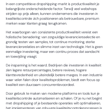
In een competitieve dropshipping-markt is productkwaliteit je
belangrijkste onderscheidende factor. Terwijl veel webshops
strijden op prijs alleen, kunnen ondernemers die investeren in
kwaliteitscontrole zich positioneren als betrouwbare, premium
merken waar klanten graag terugkomen.
Het waarborgen van consistente productkwaliteit vereist een
holistische benadering: van zorgvuldige leveranciersselectie en
grondig testen van samples, tot continue monitoring, sterke
leveranciersrelaties en slimme inzet van technologie. Het is geen
eenmalige investering, maar een continu proces dat aandacht
en toewijding vraagt.
De inspanning is het waard. Bedrijven die investeren in kwaliteit
zien lagere retourpercentages, betere reviews, hogere
klanttevredenheid en uiteindelijk betere marges. In een industrie
waar velen falen door kwaliteitsproblemen, biedt een focus op
kwaliteit een duurzaam concurrentievoordeel.
Door gebruik te maken van moderne platforms en tools kun je
kwaliteitscontrole automatiseren en schalen. Of je nu net begint
met dropshipping of je bestaande operaties wilt optimaliseren,
het implementeren van robuuste kwaliteitscontroleprocessen is