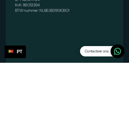
KvK: 86013394
BTW nummer: NL863831990B01
Contacteer ons
PT