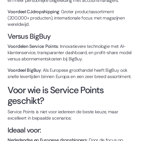
en meer persoonlijke begeleiding met accountmanagers.
Voordeel CJdropshipping
: Groter productassortiment
(200.000+ producten), internationale focus met magazijnen
wereldwijd.
Versus BigBuy
Voordelen Service Points
: Innovatievere technologie met AI-
klantenservice, transparanter dashboard, en profit-share model
versus abonnementskosten bij BigBuy.
Voordeel BigBuy
: Als Europese groothandel heeft BigBuy ook
snelle levertijden binnen Europa en een zeer breed assortiment.
Voor wie is Service Points
geschikt?
Service Points is niet voor iedereen de beste keuze, maar
excelleert in bepaalde scenarios:
Ideaal voor:
Nederlandse en Europese dropshippers
: Door de focus op