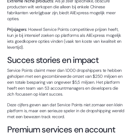
Extreme niche products
: Als je zeer specifieke, obscure
producten wilt verkopen die alleen bij enkele Chinese
fabrikanten verkrijgbaar zijn, biedt AliExpress mogelijk meer
opties.
Prijsjagers
: Hoewel Service Points competitieve prijzen heeft,
kun je bij intensief zoeken op platforms als AliExpress mogelijk
iets goedkopere opties vinden (vaak ten koste van kwaliteit en
levertijd).
Succes stories en impact
Service Points claimt meer dan 1.000 dropshippers te hebben
geholpen met een gecombineerde omzet van $250 miljoen en
een totale besparing van ongeveer $5,5 miljoen. Het platform
heeft een team van 53 accountmanagers en developers die
zich focussen op klant succes.
Deze cijfers geven aan dat Service Points niet zomaar een klein
platform is, maar een serieuze speler in de dropshipping wereld
met een bewezen track record.
Premium services en account