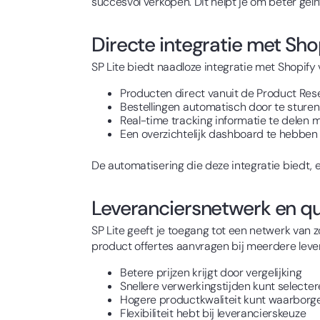
succesvol verkopen. Dit helpt je om beter geï
Directe integratie met Sho
SP Lite biedt naadloze integratie met Shopify 
Producten direct vanuit de Product Res
Bestellingen automatisch door te sturen
Real-time tracking informatie te delen m
Een overzichtelijk dashboard te hebben v
De automatisering die deze integratie biedt, 
Leveranciersnetwerk en q
SP Lite geeft je toegang tot een netwerk van zo
product offertes aanvragen bij meerdere lever
Betere prijzen krijgt door vergelijking
Snellere verwerkingstijden kunt selecte
Hogere productkwaliteit kunt waarborg
Flexibiliteit hebt bij leverancierskeuze