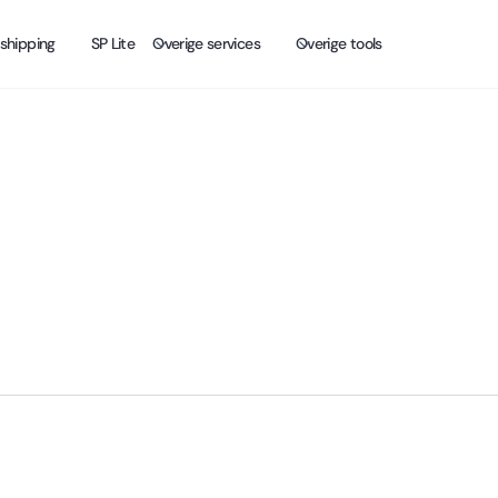
shipping
SP Lite
Overige services
Overige tools