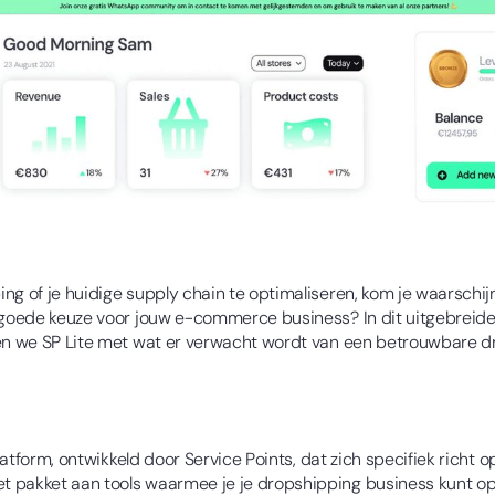
g of je huidige supply chain te optimaliseren, kom je waarschijnl
 goede keuze voor jouw e-commerce business? In dit uitgebreide a
ken we SP Lite met wat er verwacht wordt van een betrouwbare dr
t platform, ontwikkeld door Service Points, dat zich specifiek ri
t pakket aan tools waarmee je je dropshipping business kunt o