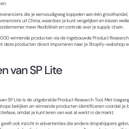
ten.
 leveranciers die je eenvoudigweg koppelen aan één groothandel, f
ranciers uit China, waardoor je kunt vergelijken en kiezen welk
s ondernemer meer flexibiliteit en controle over je supply chain.
0.000 winnende producten via de ingebouwde Product Research 
unt deze producten direct importeren naar je Shopify-webshop e
en van SP Lite
an SP Lite is de uitgebreide Product Research Tool. Met toega
ops bekijken en winnende producten identificeren voordat je beg
ctiefase, omdat je kunt leren van wat al werkt in de markt.
ar geeft ook inzicht in advertenties die andere dropshippers geb