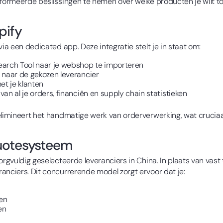
nformeerde beslissingen te nemen over welke producten je wilt t
pify
via een dedicated app. Deze integratie stelt je in staat om:
earch Tool naar je webshop te importeren
 naar de gekozen leverancier
et je klanten
an al je orders, financiën en supply chain statistieken
elimineert het handmatige werk van orderverwerking, wat cruciaal
uotesysteem
rgvuldig geselecteerde leveranciers in China. In plaats van vast t
anciers. Dit concurrerende model zorgt ervoor dat je:
ren
en