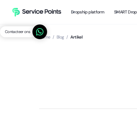
Dropship platform
SMART Drop
Contacteer ons
Home
/
Blog
/
Artikel