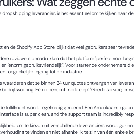
ruikers: Wat zeggen echte 
ls dropshipping leverancier, is het essentieel om te kijken naar 
 en de Shopify App Store, blijkt dat veel gebruikers zeer tevreden
ere reviewers benadrukken dat het platform "perfect voor beginn
elijk" en "enorm gebruiksvriendelijk". Voor startende ondernemers 
en toegankelijke ingang tot de industrie.
 waarderen dat ze binnen 24 uur quotes ontvangen van leveranc
 bedrijfsvoering. Eén recensent merkte op: "Goede service, er w
 fulfillment wordt regelmatig geroemd. Een Amerikaanse gebrui
 interface is super clean, and the support team is incredibly resp
jkheid om te kiezen uit verschillende leveranciers wordt gezien al
verhouding te vinden en niet afhankelijk te zijn van één enkele br