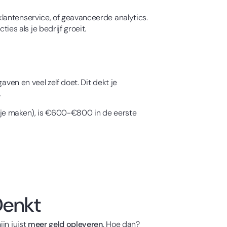
lantenservice, of geavanceerde analytics.
s als je bedrijf groeit.
ven en veel zelf doet. Dit dekt je
.
a je maken), is €600-€800 in de eerste
Denkt
jn juist
meer geld opleveren
. Hoe dan?