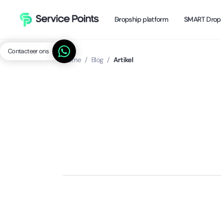
Dropship platform
SMART Drop
Contacteer ons
Home
/
Blog
/
Artikel