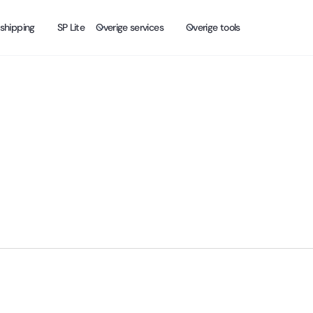
shipping
SP Lite
Overige services
Overige tools