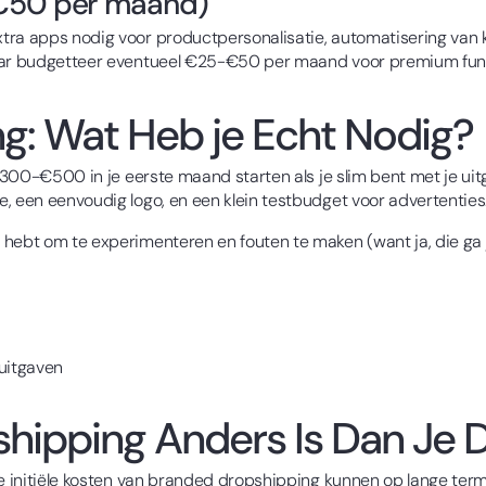
-€50 per maand)
tra apps nodig voor productpersonalisatie, automatisering van k
aar budgetteer eventueel €25-€50 per maand voor premium functie
ng: Wat Heb je Echt Nodig?
€300-€500 in je eerste maand starten als je slim bent met je uitga
, een eenvoudig logo, en een klein testbudget voor advertenties
 hebt om te experimenteren en fouten te maken (want ja, die g
 uitgaven
hipping Anders Is Dan Je 
re initiële kosten van branded dropshipping kunnen op lange termi