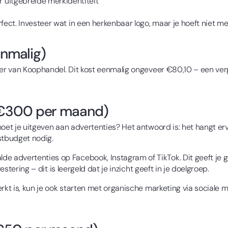
uitgebreide merkidentiteit
ect. Investeer wat in een herkenbaar logo, maar je hoeft niet m
enmalig)
mer van Koophandel. Dit kost eenmalig ongeveer €80,10 – een verp
-€300 per maand)
oet je uitgeven aan advertenties? Het antwoord is: het hangt ervan
stbudget nodig.
 advertenties op Facebook, Instagram of TikTok. Dit geeft je 
estering – dit is leergeld dat je inzicht geeft in je doelgroep.
kt is, kun je ook starten met organische marketing via sociale me