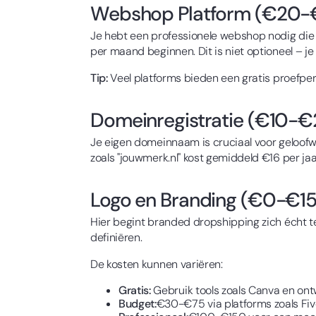
Webshop Platform (€20-
Je hebt een professionele webshop nodig die j
per maand beginnen. Dit is niet optioneel – j
Tip:
Veel platforms bieden een gratis proefperi
Domeinregistratie (€10-€2
Je eigen domeinnaam is cruciaal voor geloof
zoals "jouwmerk.nl" kost gemiddeld €16 per jaa
Logo en Branding (€0-€1
Hier begint branded dropshipping zich écht te
definiëren.
De kosten kunnen variëren:
Gratis:
Gebruik tools zoals Canva en ontw
Budget:
€30-€75 via platforms zoals Fiv