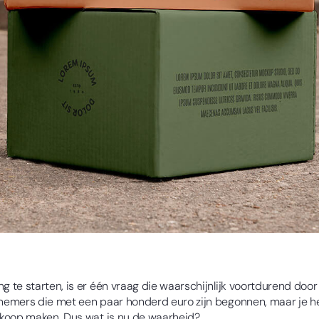
te starten, is er één vraag die waarschijnlijk voortdurend door 
emers die met een paar honderd euro zijn begonnen, maar je he
rkoop maken. Dus wat is nu de waarheid?