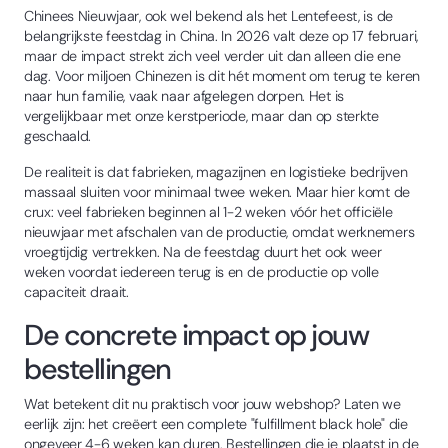
Chinees Nieuwjaar, ook wel bekend als het Lentefeest, is de
belangrijkste feestdag in China. In 2026 valt deze op 17 februari,
maar de impact strekt zich veel verder uit dan alleen die ene
dag. Voor miljoen Chinezen is dit hét moment om terug te keren
naar hun familie, vaak naar afgelegen dorpen. Het is
vergelijkbaar met onze kerstperiode, maar dan op sterkte
geschaald.
De realiteit is dat fabrieken, magazijnen en logistieke bedrijven
massaal sluiten voor minimaal twee weken. Maar hier komt de
crux: veel fabrieken beginnen al 1-2 weken vóór het officiële
nieuwjaar met afschalen van de productie, omdat werknemers
vroegtijdig vertrekken. Na de feestdag duurt het ook weer
weken voordat iedereen terug is en de productie op volle
capaciteit draait.
De concrete impact op jouw
bestellingen
Wat betekent dit nu praktisch voor jouw webshop? Laten we
eerlijk zijn: het creëert een complete "fulfillment black hole" die
ongeveer 4-6 weken kan duren. Bestellingen die je plaatst in de