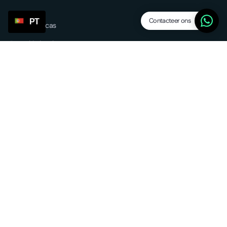
Contacteer ons
PT
Características
Dropship levels
Leveranciers / agents
SP Lite
Updates
Overige services
Sourcing & forwarding
EU fulfilment
Retour service