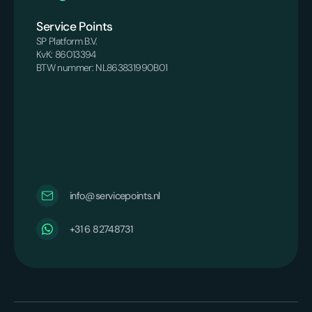
Service Points
SP Platform B.V.
KvK: 86013394
BTW nummer: NL863831990B01
info@servicepoints.nl
‪+31 6 82748731‬