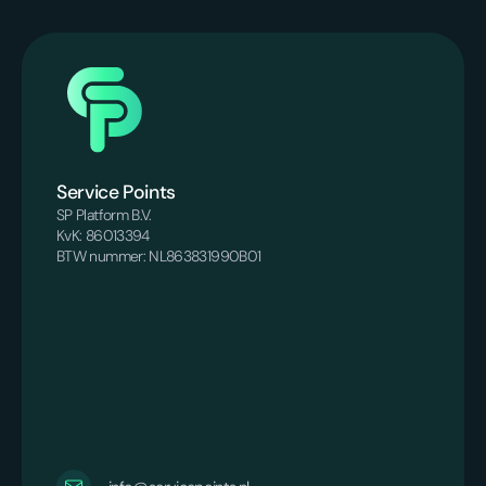
Service Points
SP Platform B.V.
KvK: 86013394
BTW nummer: NL863831990B01