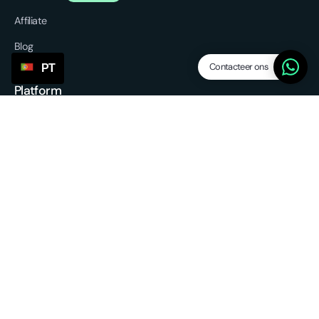
Affiliate
Blog
Contacteer ons
PT
Platform
Características
Dropship levels
Leveranciers / agents
SP Lite
Updates