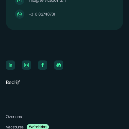
info@servicepoints.nl
‪+31 6 82748731‬
Bedrijf
Over ons
Vacatures
We're hiring