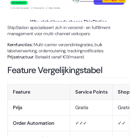
ShipStation specialiseert zich in verzend- en fulfillment
management voor multi-channel verkopers.
Kernfuncties:
Multi-carrier verzendintegraties, bulk
labelverwerking, orderroutering, trackingnotificaties.
Prijsstructuur
: Betaald vanaf €9/maand.
Feature Vergelijkingstabel
Feature
Service Points
Shopify
Prijs
Gratis
Gratis (
Order Automation
✓✓✓
✓✓