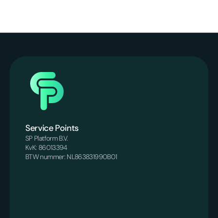
Service Points
SP Platform B.V.
KvK: 86013394
BTW nummer: NL863831990B01