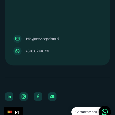
info@servicepoints.nl
‪+31 6 82748731‬
Bedrijf
Contacteer ons
PT