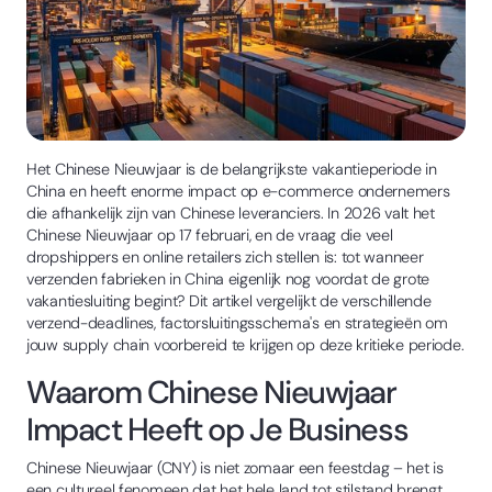
Het Chinese Nieuwjaar is de belangrijkste vakantieperiode in
China en heeft enorme impact op e-commerce ondernemers
die afhankelijk zijn van Chinese leveranciers. In 2026 valt het
Chinese Nieuwjaar op 17 februari, en de vraag die veel
dropshippers en online retailers zich stellen is: tot wanneer
verzenden fabrieken in China eigenlijk nog voordat de grote
vakantiesluiting begint? Dit artikel vergelijkt de verschillende
verzend-deadlines, factorsluitingsschema's en strategieën om
jouw supply chain voorbereid te krijgen op deze kritieke periode.
Waarom Chinese Nieuwjaar
Impact Heeft op Je Business
Chinese Nieuwjaar (CNY) is niet zomaar een feestdag – het is
een cultureel fenomeen dat het hele land tot stilstand brengt.