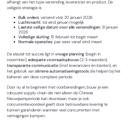
afhangt van het type verzending, leverancier en product. De
veiligste strategie is:
Bulk orders
: verzend vóór 20 januari 2026
Luchtvracht
: tot eind januari mogelijk
Laatste veilige datum voor alle verzendingen
: 31 januari
2026
Volledige sluiting
: 15 februari tot begin maart
Normale operaties
: pas weer vanaf eind maart
De sleutel tot succes ligt in
vroege planning
(begin in
november),
adequate voorraadopbouw
(2-3 maanden),
transparante communicatie
(met leveranciers én klanten), en
het gebruik van
slimme automatiseringstools
die helpen bij het
beheren van deze complexe periode.
Door nu al te beginnen met voorbereidingen, bouw je een
robuuste supply chain die niet alleen de Chinese
Nieuwjaarsperiode kan doorstaan, maar je ook
concurrentievoordeel geeft door betrouwbare levering te
kunnen garanderen wanneer veel concurrenten met
vertragingen kampen.