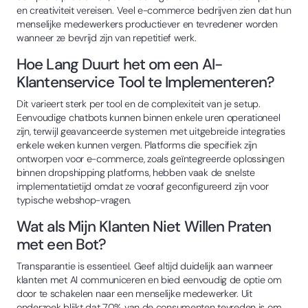
en creativiteit vereisen. Veel e-commerce bedrijven zien dat hun
menselijke medewerkers productiever en tevredener worden
wanneer ze bevrijd zijn van repetitief werk.
Hoe Lang Duurt het om een AI-
Klantenservice Tool te Implementeren?
Dit varieert sterk per tool en de complexiteit van je setup.
Eenvoudige chatbots kunnen binnen enkele uren operationeel
zijn, terwijl geavanceerde systemen met uitgebreide integraties
enkele weken kunnen vergen. Platforms die specifiek zijn
ontworpen voor e-commerce, zoals geïntegreerde oplossingen
binnen dropshipping platforms, hebben vaak de snelste
implementatietijd omdat ze vooraf geconfigureerd zijn voor
typische webshop-vragen.
Wat als Mijn Klanten Niet Willen Praten
met een Bot?
Transparantie is essentieel. Geef altijd duidelijk aan wanneer
klanten met AI communiceren en bied eenvoudig de optie om
door te schakelen naar een menselijke medewerker. Uit
onderzoek blijkt dat 70% van de consumenten tevreden is om