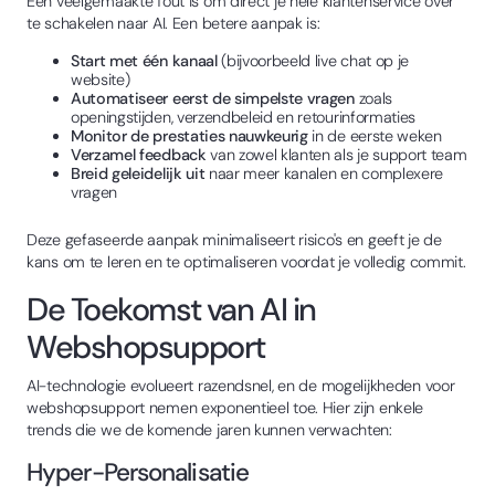
Een veelgemaakte fout is om direct je hele klantenservice over
te schakelen naar AI. Een betere aanpak is:
Start met één kanaal
(bijvoorbeeld live chat op je
website)
Automatiseer eerst de simpelste vragen
zoals
openingstijden, verzendbeleid en retourinformaties
Monitor de prestaties nauwkeurig
in de eerste weken
Verzamel feedback
van zowel klanten als je support team
Breid geleidelijk uit
naar meer kanalen en complexere
vragen
Deze gefaseerde aanpak minimaliseert risico's en geeft je de
kans om te leren en te optimaliseren voordat je volledig commit.
De Toekomst van AI in
Webshopsupport
AI-technologie evolueert razendsnel, en de mogelijkheden voor
webshopsupport nemen exponentieel toe. Hier zijn enkele
trends die we de komende jaren kunnen verwachten:
Hyper-Personalisatie