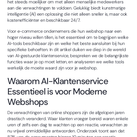
het steeds moeilijker om met alleen menselijke medewerkers
aan die verwachtingen te voldoen. Gelukkig biedt kunstmatige
intelligentie (AI) een oplossing die niet alleen sneller is, maar ook
kostenefficiënter en beschikbaar 24/7.
Voor e-commerce ondernemers die hun webshop naar een
hoger niveau willen tillen, is het essentieel om te begrijpen welke
AI-tools beschikbaar zijn en welke het beste aansluiten bij hun
specifieke behoeften. In dit artikel duiken we diep in de wereld
van AI-gestuurde klantenservice, bespreken we de belangrijkste
functies waar je op moet letten, en analyseren we welke tools
werkelijk de moeite waard zijn voor je webshop.
Waarom AI-Klantenservice
Essentieel is voor Moderne
Webshops
De verwachtingen van online shoppers zijn de afgelopen jaren
drastisch veranderd. Waar klanten vroeger bereid waren enkele
uren of zelfs een dag te wachten op een reactie, verwachten ze
nu vrijwel onmiddellijke antwoorden. Onderzoek toont aan dat
82% van de consumenten binnen 10 minuten een reactie