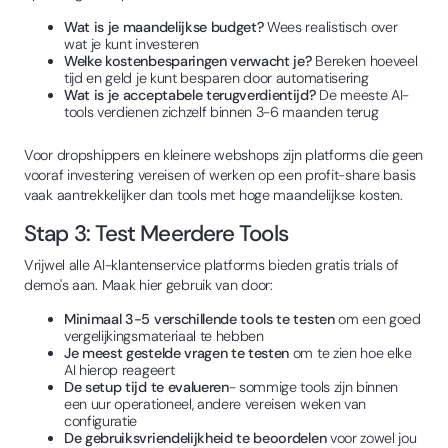
Wat is je maandelijkse budget?
Wees realistisch over
wat je kunt investeren
Welke kostenbesparingen verwacht je?
Bereken hoeveel
tijd en geld je kunt besparen door automatisering
Wat is je acceptabele terugverdientijd?
De meeste AI-
tools verdienen zichzelf binnen 3-6 maanden terug
Voor dropshippers en kleinere webshops zijn platforms die geen
vooraf investering vereisen of werken op een profit-share basis
vaak aantrekkelijker dan tools met hoge maandelijkse kosten.
Stap 3: Test Meerdere Tools
Vrijwel alle AI-klantenservice platforms bieden gratis trials of
demo's aan. Maak hier gebruik van door:
Minimaal 3-5 verschillende tools te testen
om een goed
vergelijkingsmateriaal te hebben
Je meest gestelde vragen te testen
om te zien hoe elke
AI hierop reageert
De setup tijd te evalueren
- sommige tools zijn binnen
een uur operationeel, andere vereisen weken van
configuratie
De gebruiksvriendelijkheid te beoordelen
voor zowel jou