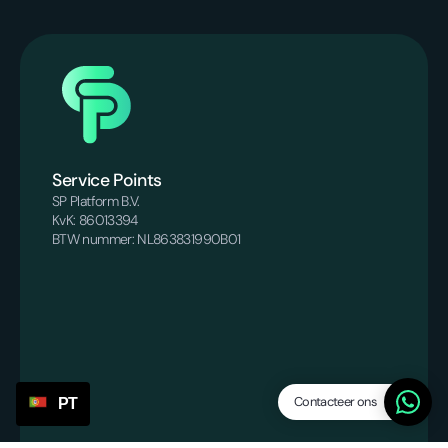
Service Points
SP Platform B.V.
KvK: 86013394
BTW nummer: NL863831990B01
Contacteer ons
PT